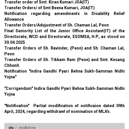
Transfer order of Smt. Kiran Kumari JOA(IT)
Transfer Orders/ of Smt Beena Kumari, JOA(IT)
Notification regarding amendments in Disability Relief
Allowance
Transfer Orders/Adujustment of Sh. Chaman Lal, Peon
Final Seniority List of the Junior Office Assistant(IT) of the
Directorate, WCD and Directorate, ESOMSA, H.P., as stood on
30.04.2025
.
Transfer Orders of Sh. Ravinder, (Peon) and Sh. Chaman Lal,
Peon
.
Transfer Orders of Sh. Tikkam Ram (Peon) and Smt. Kesang
Chhunit.
Notification "Indira Gandhi Pyari Behna Sukh-Samman Nidhi
Yojna"
"Corrigendum" Indira Gandhi Pyari Behna Sukh-Samman Nidhi
Yojna
"Notification"
Partial modification of notificaion dated 09th
April, 2024, regarding withdrawl of nomination of MLA's.
होम
एनजीओ एस